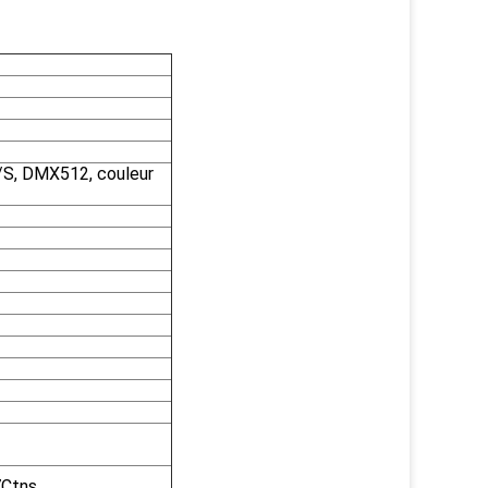
S, DMX512, couleur
7Ctns