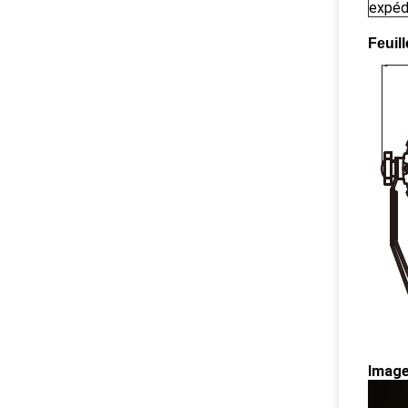
expéd
Feuil
Image 