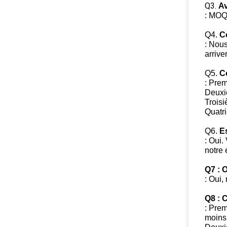
Q3.
Av
: MOQ2
Q4.
C
: Nou
arrive
Q5.
C
: Prem
Deuxi
Troisi
Quatr
Q6.
E
: Oui.
notre 
Q7 : 
: Oui,
Q8 : C
: Prem
moins