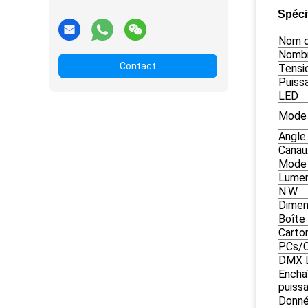
Spéci
Nom d
Nombr
Contact
Tensi
Puiss
LED
Mode 
Angle
Canau
Mode 
Lume
N.W
Dimen
Boîte 
Carton
PCs/
DMX L
Encha
puiss
Donné