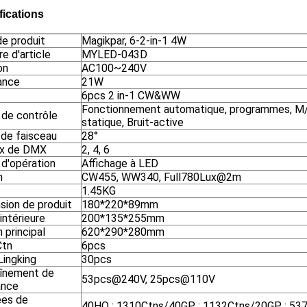
fications
e produit
Magikpar, 6-2-in-1 4W
e d'article
MYLED-043D
on
AC100~240V
ance
21W
6pcs 2 in-1 CW&WW
Fonctionnement automatique, programmes, M/
de contrôle
statique, Bruit-active
 de faisceau
28°
x de DMX
2, 4, 6
d'opération
Affichage à LED
n
CW455, WW340, Full780Lux@2m
1.45KG
sion de produit
180*220*89mm
intérieure
200*135*255mm
 principal
620*290*280mm
Ctn
6pcs
ingking
30pcs
înement de
53pcs@240V, 25pcs@110V
ance
es de
40HQ : 1310Ctns/40GP : 1132Ctns/20GP : 53