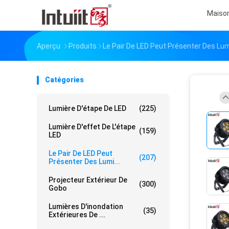
Maiso
Aperçu
Produits
Le Pair De LED Peut Présenter Des Lu
Catégories
Lumière D'étape De LED
(225)
Lumière D'effet De L'étape
(159)
LED
Le Pair De LED Peut
(207)
Présenter Des Lumi...
Projecteur Extérieur De
(300)
Gobo
Lumières D'inondation
(35)
Extérieures De ...