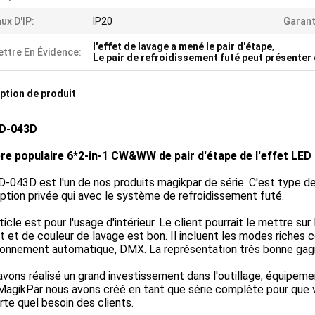
ux D'IP:
IP20
Garant
l'effet de lavage a mené le pair d'étape
,
ttre En Évidence:
Le pair de refroidissement futé peut présenter
ption de produit
D-043D
re populaire 6*2-in-1 CW&WW de pair d'étape de l'effet LED
043D est l'un de nos produits magikpar de série. C'est type d
tion privée qui avec le système de refroidissement futé.
ticle est pour l'usage d'intérieur. Le client pourrait le mettre su
t et de couleur de lavage est bon. Il incluent les modes riches
onnement automatique, DMX. La représentation très bonne gagne
vons réalisé un grand investissement dans l'outillage, équipem
MagikPar nous avons créé en tant que série complète pour que 
rte quel besoin des clients.