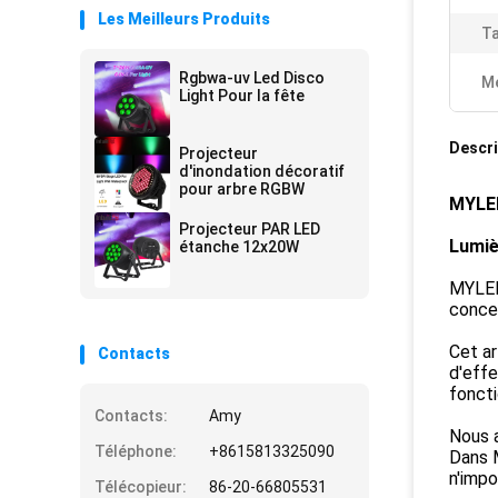
Les Meilleurs Produits
Ta
Rgbwa-uv Led Disco
Me
Light Pour la fête
Descri
Projecteur
d'inondation décoratif
pour arbre RGBW
MYLE
Projecteur PAR LED
Lumiè
étanche 12x20W
MYLED-
concep
Cet ar
Contacts
d'effe
foncti
Contacts:
Amy
Nous a
Téléphone:
+8615813325090
Dans 
n'impo
Télécopieur:
86-20-66805531