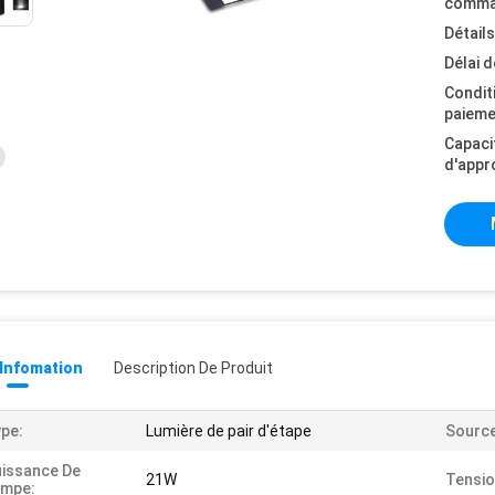
comma
Détail
Délai d
Condit
paieme
Capaci
d'appr
 Infomation
Description De Produit
pe:
Lumière de pair d'étape
Source
issance De
21W
Tensio
ampe: