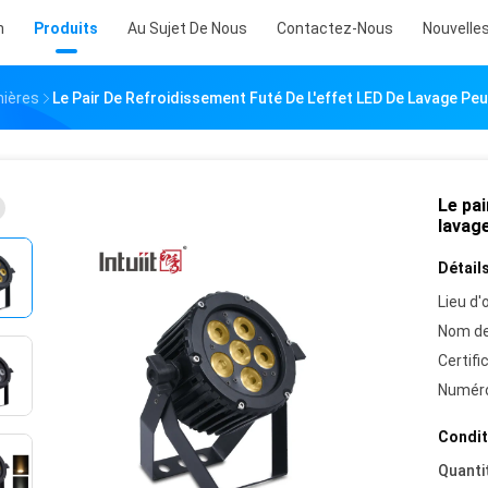
n
Produits
Au Sujet De Nous
Contactez-Nous
Nouvelle
mières
Le Pair De Refroidissement Futé De L'effet LED De Lavage Pe
Le pai
lavag
Détails
Lieu d'o
Nom de
Certifi
Numéro
Condit
Quanti