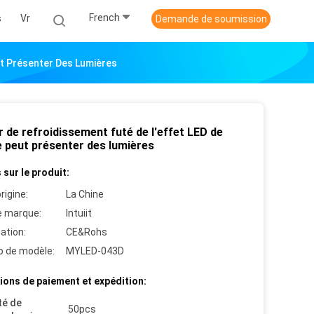
French
s
Vr
Demande de soumission
ut Présenter Des Lumières
r de refroidissement futé de l'effet LED de
e peut présenter des lumières
 sur le produit:
rigine:
La Chine
 marque:
Intuiit
cation:
CE&Rohs
 de modèle:
MYLED-043D
ions de paiement et expédition:
té de
50pcs