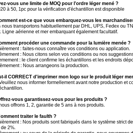
ez-vous une limite de MOQ pour l'ordre léger mené ?
0 à 50, 1pc pour la vérification d'échantillon est disponible
omment est-ce que vous embarquez-vous les marchandises e
s nous transportons habituellement par DHL, UPS, Fedex ou TNT
r. Ligne aérienne et mer embarquant également facultatif.
omment procéder une commande pour la lumière menée ?
ièrement : faites-nous connaître vos conditions ou application.
èmement : Nous citons selon vos conditions ou nos suggestions
èmement : le client confirme les échantillons et les endroits dépo
ièmement : Nous arrangeons la production.
st-il CORRECT d'imprimer mon logo sur le produit léger me
 Veuillez nous informer formellement avant notre production et
échantillon.
Offrez-vous garantissez-vous pour les produits ?
 nous offrons 1, 2, garantie de 5 ans à nos produits.
omment traiter le faulth ?
ièrement : Nos produits sont fabriqués dans le système strict de
 de 2%.