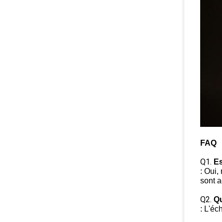
FAQ
Q1.
Es
: Oui,
sont 
Q2.
Qu
: L'éc