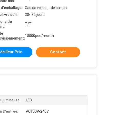
nde min:
s d'emballage:
Cas de vol de、 de carton
e livraison:
30~35 jours
ions de
T/T
nt:
té
10000pcs/month
ovisionnement:
Meilleur Prix
Contact
 Lumineuse:
LED
n D'entrée:
AC100V-240V