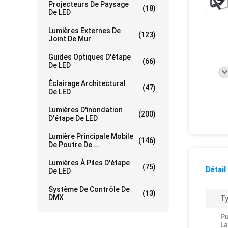
Projecteurs De Paysage
(18)
De LED
Lumières Externes De
(123)
Joint De Mur
Guides Optiques D'étape
(66)
De LED
Éclairage Architectural
(47)
De LED
Lumières D'inondation
(200)
D'étape De LED
Lumière Principale Mobile
(146)
De Poutre De ...
Lumières À Piles D'étape
(75)
Détail
De LED
Système De Contrôle De
(13)
DMX
Ty
Pu
L