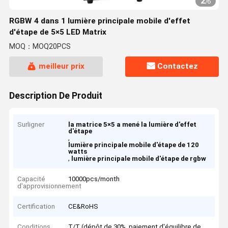
2
/
6
RGBW 4 dans 1 lumière principale mobile d'effet
d'étape de 5×5 LED Matrix
MOQ：MOQ20PCS
meilleur prix
Contactez
Description De Produit
Surligner
la matrice 5×5 a mené la lumière d'effet
d'étape
,
lumière principale mobile d'étape de 120
watts
,
lumière principale mobile d'étape de rgbw
Capacité
10000pcs/month
d'approvisionnement
Certification
CE&RoHS
Conditions
T/T (dépôt de 30%, paiement d'équilibre de