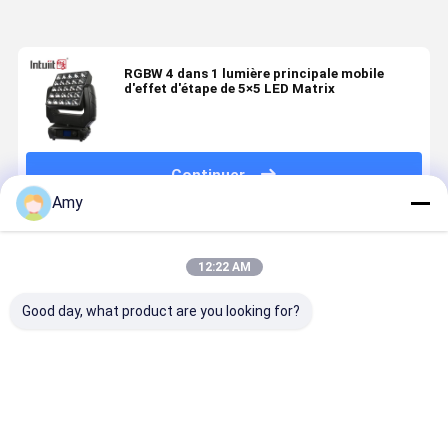
RGBW 4 dans 1 lumière principale mobile
d'effet d'étape de 5×5 LED Matrix
Continuer
Amy
Produits Recommandés
12:22 AM
Good day, what product are you looking for?
12x8W LED
Professionnel
5-60 degrés
Lampe de
mouvement
37x10W
Zoom LED en
lavage
de la tête
RGBW 4in1
mouvement
profession
RGBW 4 en 1
LED Zoom
de la tête de
à tête mobi
Son Active
Wash Head
lavage
avec zoom