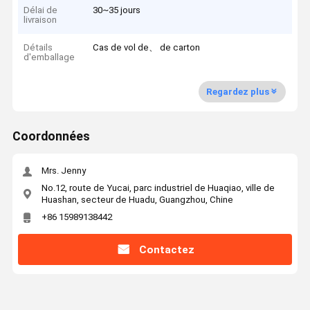
Délai de
30~35 jours
livraison
Détails
Cas de vol de、 de carton
d'emballage
Regardez plus
Coordonnées
Mrs. Jenny
No.12, route de Yucai, parc industriel de Huaqiao, ville de
Huashan, secteur de Huadu, Guangzhou, Chine
+86 15989138442
Contactez