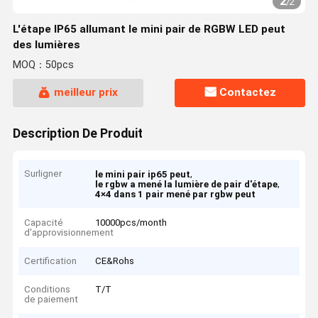
2
/
2
L'étape IP65 allumant le mini pair de RGBW LED peut
des lumières
MOQ：50pcs
meilleur prix
Contactez
Description De Produit
Surligner
,
le mini pair ip65 peut
,
le rgbw a mené la lumière de pair d'étape
4×4 dans 1 pair mené par rgbw peut
Capacité
10000pcs/month
d'approvisionnement
Certification
CE&Rohs
Conditions
T/T
de paiement