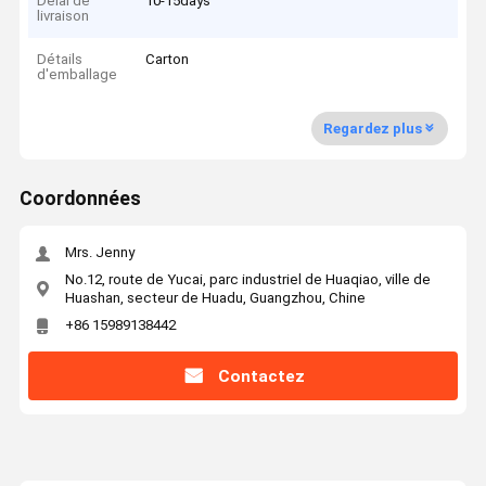
Délai de
10-15days
livraison
Détails
Carton
d'emballage
Regardez plus
Coordonnées
Mrs. Jenny
No.12, route de Yucai, parc industriel de Huaqiao, ville de
Huashan, secteur de Huadu, Guangzhou, Chine
+86 15989138442
Contactez