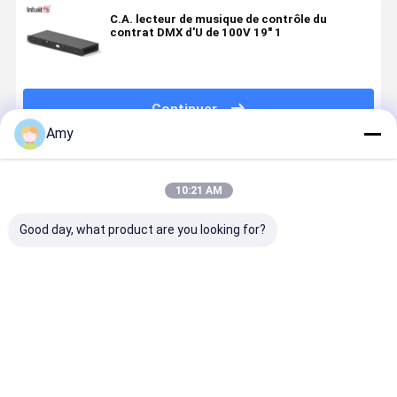
C.A. lecteur de musique de contrôle du
contrat DMX d'U de 100V 19" 1
Continuer
Amy
Produits Recommandés
10:21 AM
Good day, what product are you looking for?
3 contrôleur
Contrôleur
Système de
Amplificat
de la boîte
multifonctionnel
commande
anti-
DMX de Pin
de DMX pour
DMX
parasitage
Signal Cable
l'éclairage
multifonctionnel
signal de 
Battery
architectural
Meilleur prix
Meilleur prix
Meilleur prix
Meilleur p
Control
mené