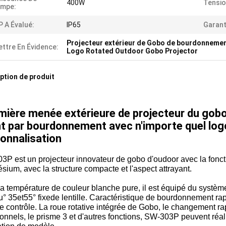
400W
Tensio
ampe:
IP A Évalué:
IP65
Garant
Projecteur extérieur de Gobo de bourdonneme
ttre En Évidence:
Logo Rotated Outdoor Gobo Projector
ption de produit
umière menée extérieure de projecteur du go
nt par bourdonnement avec n'importe quel log
onnalisation
P est un projecteur innovateur de gobo d'oudoor avec la fonctio
ium, avec la structure compacte et l'aspect attrayant.
a température de couleur blanche pure, il est équipé du systèm
u
°
35
et
55°
fixe
de
lentille
. Caractéristique de bourdonnement rap
e contrôle. La roue rotative intégrée de Gobo, le changement rap
ionnels, le prisme 3 et d'autres fonctions, SW-303P peuvent réa