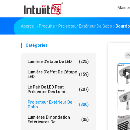
Maiso
Aperçu
Produits
Projecteur Extérieur De Gobo
Bourdon
Catégories
Lumière D'étape De LED
(225)
Lumière D'effet De L'étape
(159)
LED
Le Pair De LED Peut
(207)
Présenter Des Lumi...
Projecteur Extérieur De
(300)
Gobo
Lumières D'inondation
(35)
Extérieures De ...