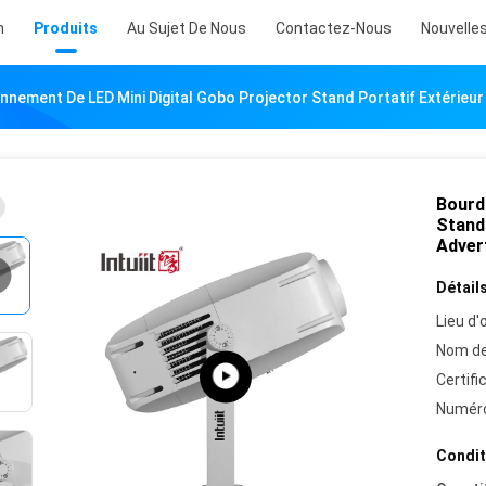
n
Produits
Au Sujet De Nous
Contactez-Nous
Nouvelle
nement De LED Mini Digital Gobo Projector Stand Portatif Extérieu
Bourd
Stand
Adver
Détails
Lieu d'o
Nom de
Certifi
Numéro
Condit