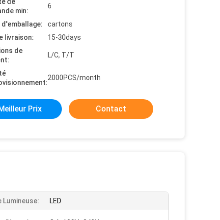
té de
6
nde min:
s d'emballage:
cartons
e livraison:
15-30days
ions de
L/C, T/T
nt:
té
2000PCS/month
ovisionnement:
Meilleur Prix
Contact
 Lumineuse:
LED