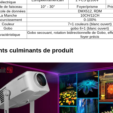
Européen/américain
2 PCS @100V
électrique
le de faisceau
10° -
30°
Foyer/prisme
Pri
cole de données
DMX512, RDM
La Manche
10CH/11CH
curcissement
0-100%
Couleur
7+1 couleurs (blanc ouvert)
Gobo
gobo 6+1 (blanc ouvert)
Gobo secouant, rotation bidirectionnelle de Gobo, eff
ractéristique
foyer précis
nts culminants de produit