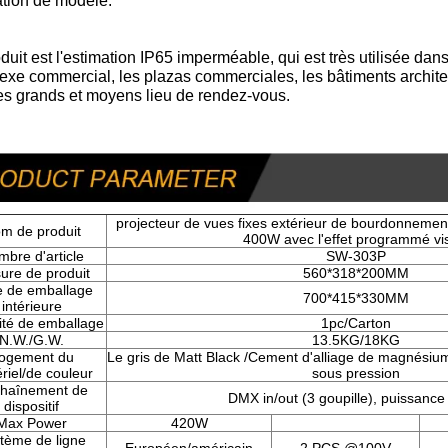
ation de modèle.
duit est l'estimation IP65 imperméable, qui est très utilisée dans
xe commercial, les plazas commerciales, les bâtiments architec
es grands et moyens lieu de rendez-vous.
projecteur de vues fixes extérieur de bourdonnemen
m de produit
400W avec l'effet programmé vi
bre d'article
SW-303P
ure de produit
560*318*200MM
le de emballage
700*415*330MM
intérieure
ité de emballage
1pc/Carton
N.W./G.W.
13.5KG/18KG
ogement du
Le gris de Matt Black /Cement d'alliage de magnés
riel/de couleur
sous pression
haînement de
DMX in/out (3 goupille), puissance 
dispositif
Max Power
420W
tème de ligne