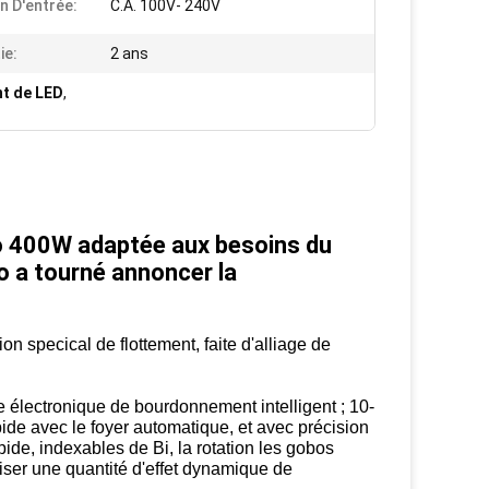
n D'entrée:
C.A. 100V- 240V
ie:
2 ans
nt de LED
,
bo 400W adaptée aux besoins du
o a tourné annoncer la
n specical de flottement, faite d'alliage de
e électronique de bourdonnement intelligent ; 10-
ide avec le foyer automatique, et avec précision
ide, indexables de Bi, la rotation les gobos
liser une quantité d'effet dynamique de