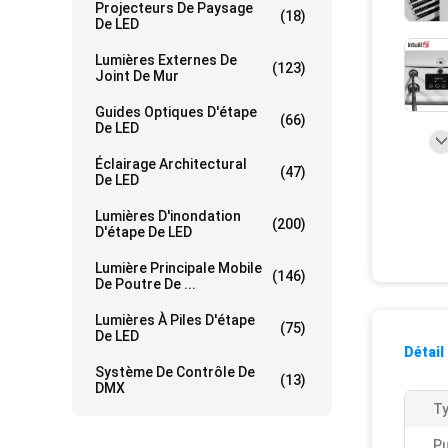
Projecteurs De Paysage
(18)
De LED
Lumières Externes De
(123)
Joint De Mur
Guides Optiques D'étape
(66)
De LED
Éclairage Architectural
(47)
De LED
Lumières D'inondation
(200)
D'étape De LED
Lumière Principale Mobile
(146)
De Poutre De ...
Lumières À Piles D'étape
(75)
De LED
Détail
Système De Contrôle De
(13)
DMX
Ty
Pu