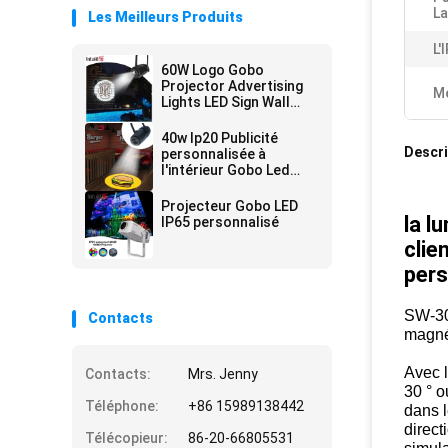
L
Les Meilleurs Produits
L'
60W Logo Gobo
Projector Advertising
Me
Lights LED Sign Wall
Projection Lamp
Outdoor Waterproof
40w Ip20 Publicité
IP65
Descri
personnalisée à
l'intérieur Gobo Led
logo projecteur lumière
Projecteur Gobo LED
la l
IP65 personnalisé
clie
pers
SW-303
Contacts
magnés
Avec l
Contacts:
Mrs. Jenny
30 ° o
Téléphone:
+86 15989138442
dans l
direct
Télécopieur:
86-20-66805531