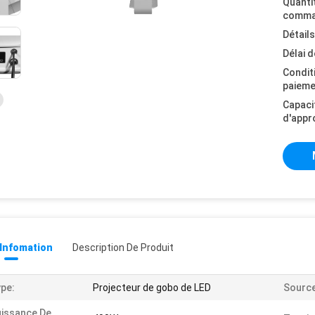
Quanti
comma
Détail
Délai d
Condit
paieme
Capaci
d'appr
 Infomation
Description De Produit
pe:
Projecteur de gobo de LED
Source
issance De