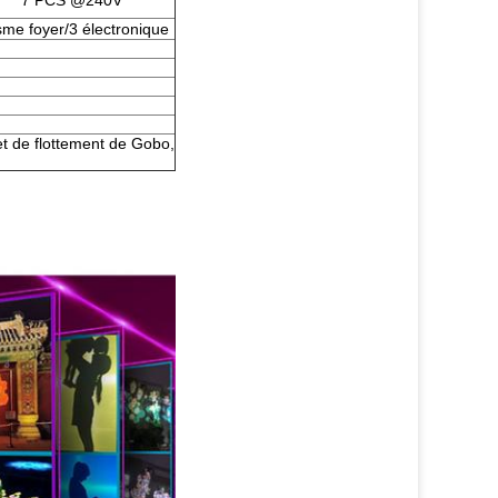
7 PCS @240V
sme foyer/3 électronique
et de flottement de Gobo,