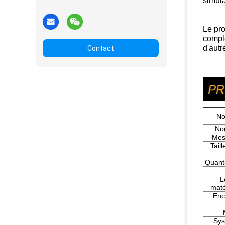
simul
Le pro
comple
d'autr
Contact
No
Nom
Mes
Tail
Quant
L
maté
Enc
Sys