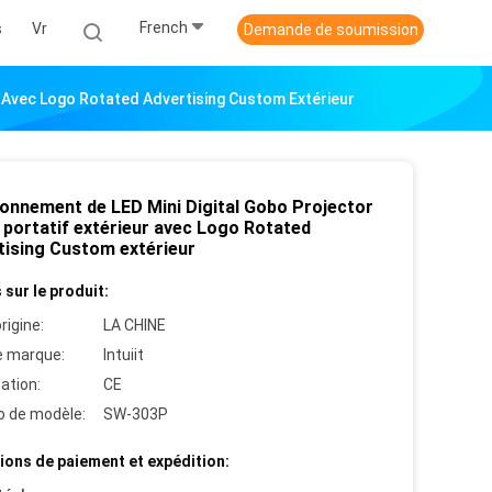
French
s
Vr
Demande de soumission
r Avec Logo Rotated Advertising Custom Extérieur
onnement de LED Mini Digital Gobo Projector
 portatif extérieur avec Logo Rotated
tising Custom extérieur
 sur le produit:
rigine:
LA CHINE
 marque:
Intuiit
cation:
CE
 de modèle:
SW-303P
ions de paiement et expédition: