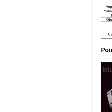
Ang
Proto
Obs
Ca
Poi