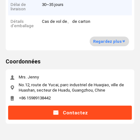
Délai de
30~35 jours
livraison
Détails
Cas de vol de、 de carton
d'emballage
Regardez plus
Coordonnées
Mrs. Jenny
No.12, route de Yucai, parc industriel de Huaqiao, ville de
Huashan, secteur de Huadu, Guangzhou, Chine
+86 15989138442
Contactez