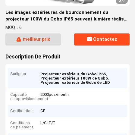
2
/
7
Les images extérieures de bourdonnement du
projecteur 100W du Gobo IP65 peuvent lumière réalisée
d'effet d'ondulation
MOQ：6
meilleur prix
Contactez
Description De Produit
Surligner
,
Projecteur extérieur du Gobo IP65
,
Projecteur extérieur 100W de Gobo
Projecteur extérieur de Gobo de LED
Capacité
2000pcs/month
d'approvisionnement
Certification
CE
Conditions
L/C, T/T
de paiement