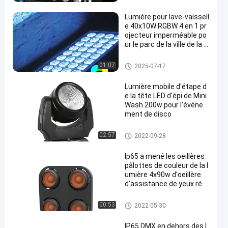
Lumière pour lave-vaissell
e 40x10W RGBW 4 en 1 pr
ojecteur imperméable po
ur le parc de la ville de la s
cène Lumière LED en alu
minium
Lumière d'effet de l'étape LED
01:07
2025-07-17
Lumière mobile d'étape d
e la tête LED d'épi de Mini
Wash 200w pour l'événe
ment de disco
Lumière d'étape de LED
02:57
2022-09-28
Ip65 a mené les oeillères
pâlottes de couleur de la l
umière 4x90w d'oeillère
d'assistance de yeux régl
ables de la température 4
Lumière d'étape de LED
00:53
2022-05-30
IP65 DMX en dehors des l