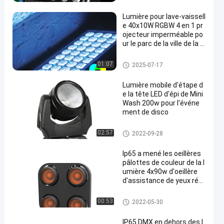
Lumière pour lave-vaissell
e 40x10W RGBW 4 en 1 pr
ojecteur imperméable po
ur le parc de la ville de la s
cène Lumière LED en alu
minium
Lumière d'effet de l'étape LED
01:07
2025-07-17
Lumière mobile d'étape d
e la tête LED d'épi de Mini
Wash 200w pour l'événe
ment de disco
Lumière d'étape de LED
02:57
2022-09-28
Ip65 a mené les oeillères
pâlottes de couleur de la l
umière 4x90w d'oeillère
d'assistance de yeux régl
ables de la température 4
Lumière d'étape de LED
00:53
2022-05-30
IP65 DMX en dehors des l