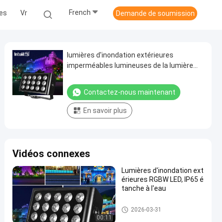
French
les
Vr
Demande de soumission
lumières d'inondation extérieures
imperméables lumineuses de la lumière
IP65 d'étape du jardin RVB de 40W
80W 160W petites pour des arbres
Contactez-nous maintenant
En savoir plus
Vidéos connexes
Lumières d'inondation ext
érieures RGBW LED, IP65 é
tanche à l'eau
Lumières d'inondation d'étape
2026-03-31
de LED
00:11