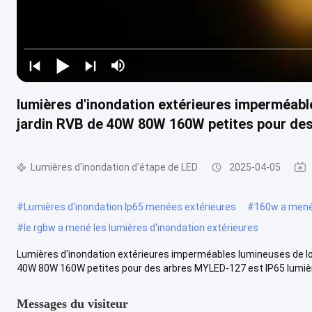
lumières d'inondation extérieures imperméable
jardin RVB de 40W 80W 160W petites pour des
Lumières d'inondation d'étape de LED
2025-04-05
#
Lumières d'inondation Ip65 menées extérieures
#
160w a mené 
#
le rgbw a mené les lumières d'inondation extérieures
Lumières d'inondation extérieures imperméables lumineuses de lo
40W 80W 160W petites pour des arbres MYLED-127 est IP65 lumière
Messages du visiteur