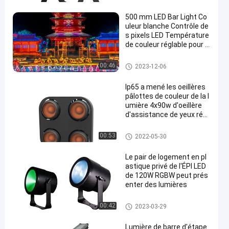
es lumières
500 mm LED Bar Light Co
uleur blanche Contrôle de
s pixels LED Température
de couleur réglable pour l
e projet de scène
Lumière d'étape de LED
00:46
2023-12-06
Ip65 a mené les oeillères
pâlottes de couleur de la l
umière 4x90w d'oeillère
d'assistance de yeux régl
ables de la température 4
Lumière d'étape de LED
00:53
2022-05-30
Le pair de logement en pl
astique privé de l'ÉPI LED
de 120W RGBW peut prés
enter des lumières
Le pair de LED peut présenter d
00:42
2023-03-29
es lumières
Lumière de barre d'étape