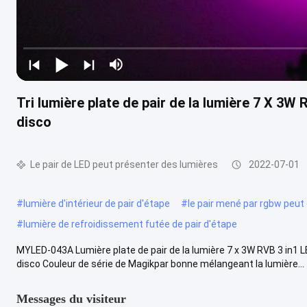
Tri lumière plate de pair de la lumière 7 X 3W 
disco
Le pair de LED peut présenter des lumières
2022-07-01
#
lumière d'intérieur de pair d'étape
#
le pair mené par rgbw peut
#
lumière de refroidissement futée de pair d'étape
MYLED-043A Lumière plate de pair de la lumière 7 x 3W RVB 3 in1 LED 
disco Couleur de série de Magikpar bonne mélangeant la lumière...
Messages du visiteur