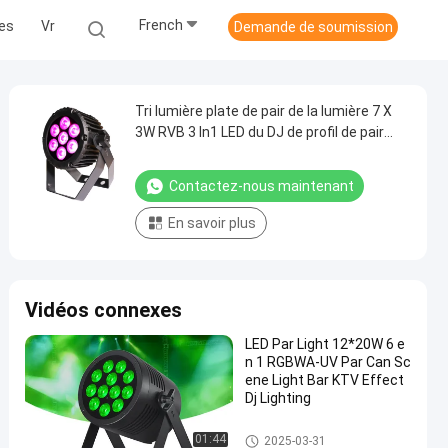
French
les
Vr
Demande de soumission
Tri lumière plate de pair de la lumière 7 X
3W RVB 3 In1 LED du DJ de profil de pair
pour la disco
Contactez-nous maintenant
En savoir plus
Vidéos connexes
LED Par Light 12*20W 6 e
n 1 RGBWA-UV Par Can Sc
ene Light Bar KTV Effect
Dj Lighting
Le pair de LED peut présenter d
01:44
2025-03-31