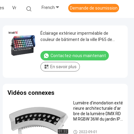
French
les
Vr
Demande de soumission
Éclairage extérieur imperméable de
couleur de bâtiment de la ville IP65 de
lumière de joint de mur d'inondation de
40X10W DMX RGBW 4 In1 LED
Contactez-nous maintenant
En savoir plus
Vidéos connexes
Lumière d'inondation exté
rieure architecturale d'ar
bre de la lumière DMX RD
M RGBW 36W du jardin IP6
7
Lumières d'inondation extérie
01:32
2022-09-01