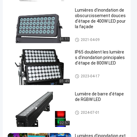
ures de paysage de LED
Lumières d'inondation de
obscurcissement douces
d'étape de 400W LED pour
la façade
Lumières d'inondation d'étape
01:11
2021-04-09
de LED
IP65 doublent les lumière
s d'inondation principales
d'étape de 800W LED
Lumières d'inondation d'étape
2023-04-17
de LED
01:49
Lumière de barre d'étape
de RGBW LED
Guides optiques d'étape de LE
2024-07-01
D
02:57
Lumières d'inondation ext