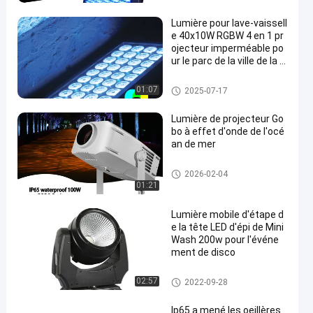
Lumière pour lave-vaissell
e 40x10W RGBW 4 en 1 pr
ojecteur imperméable po
ur le parc de la ville de la s
cène Lumière LED en alu
minium
Lumière d'effet de l'étape LED
01:07
2025-07-17
Lumière de projecteur Go
bo à effet d'onde de l'océ
an de mer
Lumière d'effet de l'étape LED
2026-02-04
01:21
Lumière mobile d'étape d
e la tête LED d'épi de Mini
Wash 200w pour l'événe
ment de disco
Lumière d'étape de LED
02:57
2022-09-28
Ip65 a mené les oeillères