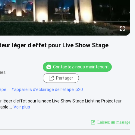
teur léger d'effet pour Live Show Stage
Contactez-nous maintenant
ues
Partager
tape
#
appareils d'éclairage de l'étape ip20
léger d'effet pour la noce Live Show Stage Lighting Projecteur
ble ...
Voir plus
Laissez un message