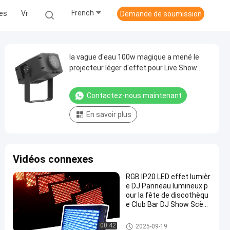
French
les
Vr
Demande de soumission
la vague d'eau 100w magique a mené le
projecteur léger d'effet pour Live Show
Stage Lighting
Contactez-nous maintenant
En savoir plus
Vidéos connexes
RGB IP20 LED effet lumièr
e DJ Panneau lumineux p
our la fête de discothèqu
e Club Bar DJ Show Scèn
e éclairage
Lumière d'effet de l'étape LED
00:42
2025-09-19