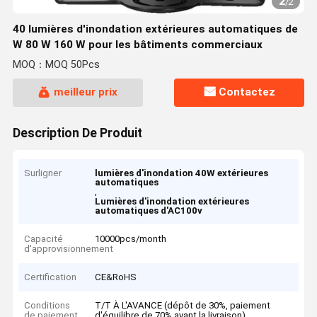
2
/
2
40 lumières d'inondation extérieures automatiques de
W 80 W 160 W pour les bâtiments commerciaux
MOQ：MOQ 50Pcs
meilleur prix
Contactez
Description De Produit
Surligner
lumières d'inondation 40W extérieures
automatiques
,
Lumières d'inondation extérieures
automatiques d'AC100v
Capacité
10000pcs/month
d'approvisionnement
Certification
CE&RoHS
Conditions
T/T À L'AVANCE (dépôt de 30%, paiement
de paiement
d'équilibre de 70% avant la livraison)