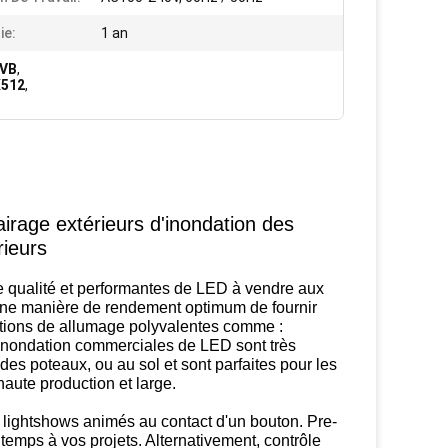
ie:
1 an
RVB
,
X512
,
airage extérieurs d'inondation des
rieurs
ute qualité et performantes de LED à vendre aux
 une manière de rendement optimum de fournir
ations de allumage polyvalentes comme :
'inondation commerciales de LED sont très
 des poteaux, ou au sol et sont parfaites pour les
haute production et large.
s lightshows animés au contact d'un bouton. Pre-
emps à vos projets. Alternativement, contrôle