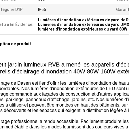
tégorie D'IP:
IP65
Garant
Lumières d'inondation extérieures de yard de 
ttre En Évidence:
Lumières d'inondation extérieures du yard DM
lumières d'inondation extérieures du yard 80W
ption de produit
etit jardin lumineux RVB a mené les appareils d'écl
reils d'éclairage d'inondation 40W 80W 160W exté
irage de Dasen est fier d'offrir les lumières d'inondation de ha
abordables. Nos lumières d'inondation extérieures de LED sont
irage commandé aux façades de construction et d'autres applic
, parkings, panneaux d'affichage, jardins, etc. Nos lumières d
les à utiliser-et peuvent être montées en haut des bâtiments, sur
ns découverts et les espaces qui exigent la distribution légère à 
irage professionnel a rendu accessible. Facilement produire le
mmed établie dans les modes fournissent des couleurs vives à t