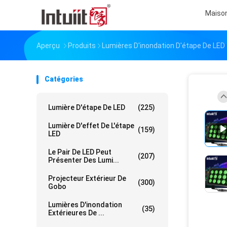
Maiso
Aperçu
Produits
Lumières D'inondation D'étape De LED
Catégories
Lumière D'étape De LED
(225)
Lumière D'effet De L'étape
(159)
LED
Le Pair De LED Peut
(207)
Présenter Des Lumi...
Projecteur Extérieur De
(300)
Gobo
Lumières D'inondation
(35)
Extérieures De ...