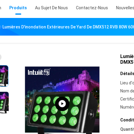
n
Produits
Au Sujet De Nous
Contactez-Nous
Nouvelle
Lumières D'inondation Extérieures De Yard De DMX512 RVB 80W 60
Lumiè
DMX51
Détails
Lieu d'o
Nom de
Certifi
Numéro
Condit
Quanti