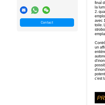
final
la lum
2. qua
employ
avec 
Contact
toile.
strobo
empla
Contrô
un af
entièr
autono
d'inon
possib
d'inon
potent
c'est 