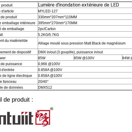
Lumière d'inondation extérieure de LED
produit
d'article
MYLED-127
de produit
330mm*207mm*110MM
de emballage intérieure
395mm*270mm*170MM
é de emballage
2pc/Carton
W.
5.2KG/5.7KG
t du matériel/de
Alliage moulé sous pression Matt Black de magnésium
ement de dispositif
DMX in/out (3 goupille), puissance in/out
wer
85W
85W @100V
84W 
 de puissance
0,966 @100V
 d'entrée
0.858A @100V
 de ligne électrique
0.858A @100V
e faisceau
20/40°
le de données
DMX512
l de produit :