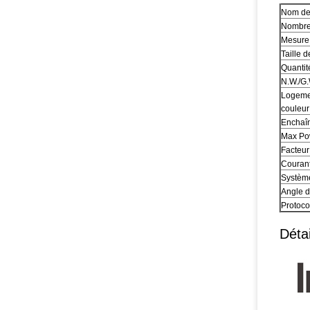
Nom de 
Nombre 
Mesure 
Taille 
Quantit
N.W./G.
Logemen
couleur
Enchaîn
Max Po
Facteur
Courant
Système
Angle d
Protoco
Détai