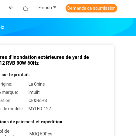
French
s
Vr
Demande de soumission
Hz
res d'inondation extérieures de yard de
2 RVB 80W 60Hz
 sur le produit:
rigine:
La Chine
 marque:
Intuiit
cation:
CE&RoHS
 de modèle:
MYLED-127
ions de paiement et expédition:
té de
MOQ 50Pcs