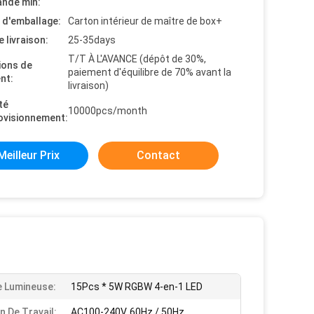
nde min:
s d'emballage:
Carton intérieur de maître de box+
e livraison:
25-35days
T/T À L'AVANCE (dépôt de 30%,
ions de
paiement d'équilibre de 70% avant la
nt:
livraison)
té
10000pcs/month
ovisionnement:
Meilleur Prix
Contact
 Lumineuse:
15Pcs * 5W RGBW 4-en-1 LED
n De Travail:
AC100-240V, 60Hz / 50Hz