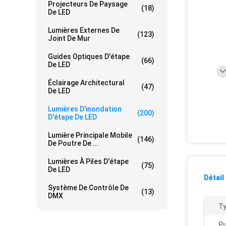
Projecteurs De Paysage
(18)
De LED
Lumières Externes De
(123)
Joint De Mur
Guides Optiques D'étape
(66)
De LED
Éclairage Architectural
(47)
De LED
Lumières D'inondation
(200)
D'étape De LED
Lumière Principale Mobile
(146)
De Poutre De ...
Lumières À Piles D'étape
(75)
De LED
Détail
Système De Contrôle De
(13)
DMX
Ty
Pu