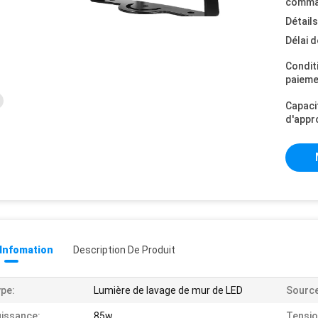
comma
Détail
Délai d
Condit
paieme
Capaci
d'appr
 Infomation
Description De Produit
pe:
Lumière de lavage de mur de LED
Source
issance:
85w
Tensio