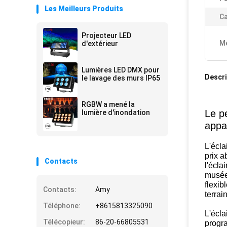
Les Meilleurs Produits
Ca
Projecteur LED
Me
d'extérieur
Lumières LED DMX pour
Descri
le lavage des murs IP65
RGBW a mené la
Le p
lumière d'inondation
appa
L'écla
prix 
Contacts
l'écla
musées
flexib
Contacts:
Amy
terrai
Téléphone:
+8615813325090
L'écla
Télécopieur:
86-20-66805531
progra