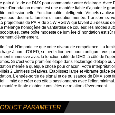
 de gain à l'aide de DMX pour commander votre éclairage. Avec
ière d'inondation menée est une manière fiable d'ajouter le gr
lité professionnelle. Fonctionnalité intelligente. Visuels captiv
és pour décrire la lumière d'inondation menée. Transformez vo
15 projecteurs de PAIR de x 5W RGBW qui lavent au-dessus de v
 Le mélange homogène de vantardise de couleur, les modes autom
scopiques, cette boîte modeste de lumière d'inondation est sûr d
cement d'événement.
le final. N'importe ce que votre niveau de compétence. La lumiè
fichage à bord d'OLED, se perfectionnent pour configurer vos p
ement immersive avec la fonctionnalité de DMX, à côté de l'opé
mes. Si c'est votre première étape dans l'éclairage d'étape ou 
dation menée a quelque chose pour chacun. Votre interprétatio
ilités 2.Limitless créatives. Établissez large et vibrante grâc
dation. L'entrée-sortie de signal et de puissance de DMX sont f
iel illimité de créer des effets passionnants avec l'effort minima
la manière finale d'obtenir vos têtes de rotation d'événement.